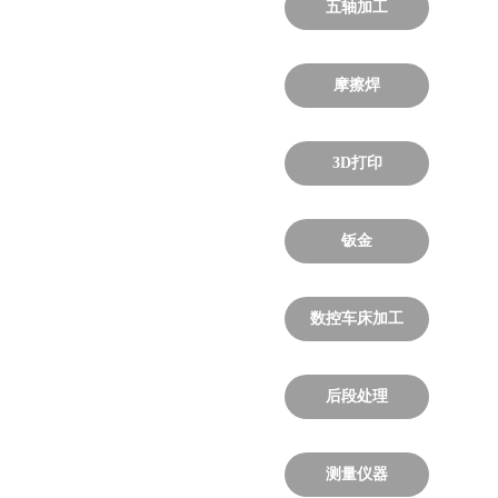
五轴加工
摩擦焊
3D打印
钣金
数控车床加工
后段处理
测量仪器