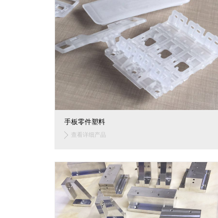
手板零件塑料
查看详细产品