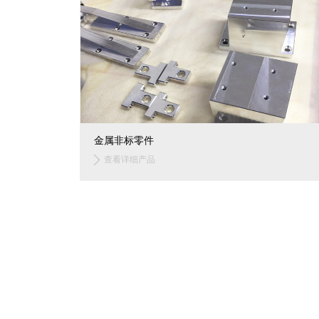
金属非标零件
查看详细产品