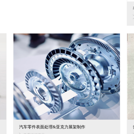
汽车零件表面处理&亚克力展架制作