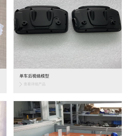
单车后视镜模型
查看详细产品