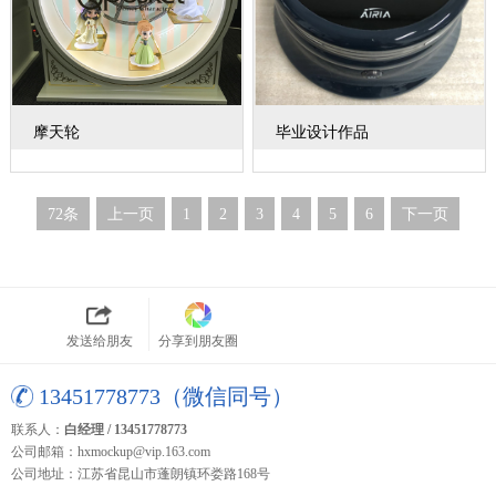
摩天轮
毕业设计作品
72条
上一页
1
2
3
4
5
6
下一页
发送给朋友
分享到朋友圈
13451778773（微信同号）
联系人：
白经理 / 13451778773
公司邮箱：hxmockup@vip.163.com
公司地址：江苏省昆山市蓬朗镇环娄路168号